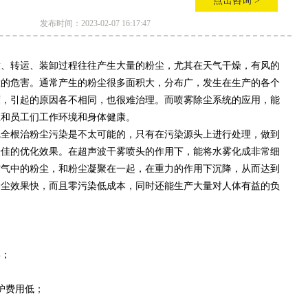
点击咨询 >
发布时间：2023-02-07 16:17:47
放、转运、装卸过程往往产生大量的粉尘，尤其在天气干燥，有风的
大的危害。通常产生的粉尘很多面积大，分布广，发生在生产的各个
度，引起的原因各不相同，也很难治理。而喷雾除尘系统的应用，能
区和员工们工作环境和身体健康。
完全根治粉尘污染是不太可能的，只有在污染源头上进行处理，做到
最佳的优化效果。在超声波干雾喷头的作用下，能将水雾化成非常细
空气中的粉尘，和粉尘凝聚在一起，在重力的作用下沉降，从而达到
除尘效果快，而且零污染低成本，同时还能生产大量对人体有益的负
%；
护费用低；