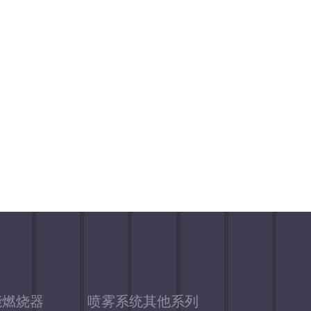
九嶷骄阳第一根案例
能燃烧器
喷雾系统其他系列
九嶷骄阳第二根案例