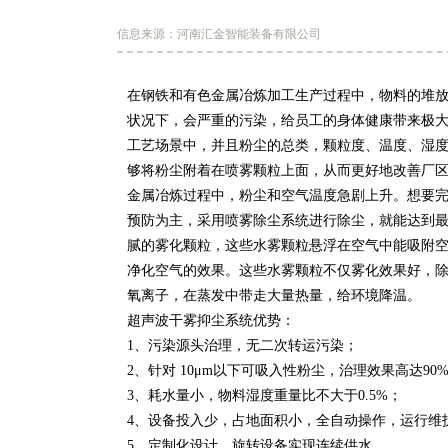
信息来源：河南汇金智能装备有限公司
在钢铁和有色金属冶炼加工生产过程中，物料的堆
状况下，会严重的污染，给员工的身体健康带来极
工艺场景中，并且粉尘的总类，颗粒度、温度、湿
够将粉尘附着在喷雾颗粒上面，从而更好地改善厂
金属冶炼过程中，粉尘和空气温度急剧上升。想要
预防为主，采用喷雾除尘系统进行除尘，就能达到
腻的雾化颗粒，这些水雾颗粒悬浮在空气中能吸附
净化空气的效果。这些水雾颗粒不仅雾化效果好，
氧离子，在蒸发中带走大量热量，给环境降温。
超声波干雾抑尘系统优势：
1、污染源头治理，无二次转运污染；
2、针对 10μm以下可吸入性粉尘，治理效果高达90
3、耗水量小，物料湿度重量比不大于0.5%；
4、设备投入少，占地面积小，全自动操作，运行维
5、定制化设计，旋转设备实现连续供水。