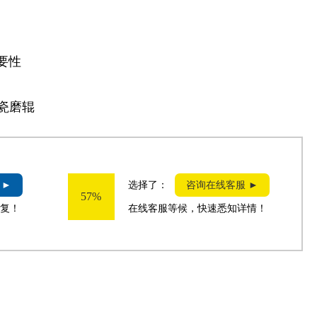
要性
瓷磨辊
 ►
选择了：
咨询在线客服 ►
57%
复！
在线客服等候，快速悉知详情！