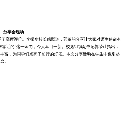
分享会现场
了高度评价。李振华校长感慨道，郭董的分享让大家对师生使命有
来靠近的”这一金句，令人耳目一新。校党组织副书记郭荣让指出，
涵丰富，为同学们点亮了前行的灯塔。本次分享活动在学生中也引起
留念。