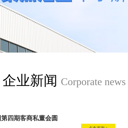
企业新闻
Corporate news
团第四期客商私董会圆