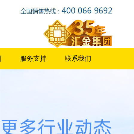
例
服务支持
联系我们