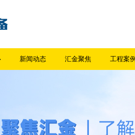
心
新闻动态
汇金聚焦
工程案