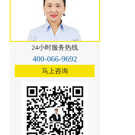
青铜峡水泥（太阳山分厂）
24小时服务热线
400-066-9692
马上咨询
成县祁连山烟气脱硝技术