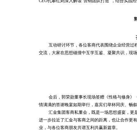
CEO孔攀红则深入解读“营销团队打造”，结合实战
互动研讨环节，各位客商代表围绕企业经营过程
交流，大家在思想碰撞中互学互鉴、凝聚共识，现
会后，郭荣勋董事长现场签赠《性格与修身》《
情满满的答谢晚宴如期举行，嘉宾们举杯同庆、畅
汇金集团客商私董会，既是一场思想盛宴，更是
进一步拉近了汇金与客商之间的距离，也让合作更
业，与各位客商朋友共谱互利共赢新篇章。