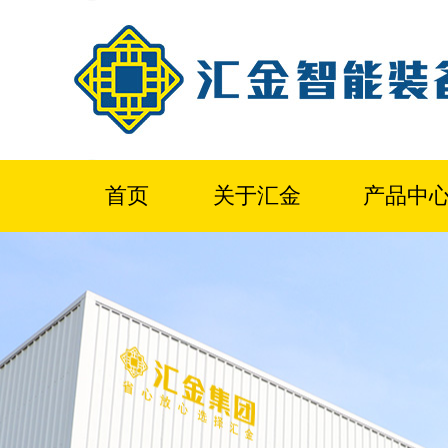
首页
关于汇金
产品中