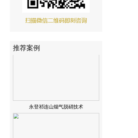
青铜峡水泥烟气脱硝技术
推荐案例
永登祁连山烟气脱硝技术