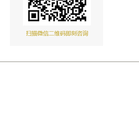
冀东水泥烟气脱硝技术
铜陵上峰水泥烟气脱硝技术