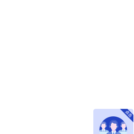
1120
880
368
1085
260
100
451
7.4
0.9
30.6