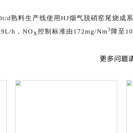
0t/d熟料生产线使用HJ烟气脱硝窑尾烧
3
9L/h，NO
控制标准由172mg/Nm
降至10
X