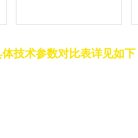
具体技术参数对比表详见如下
烟气脱硝改造前
10
11.8
260