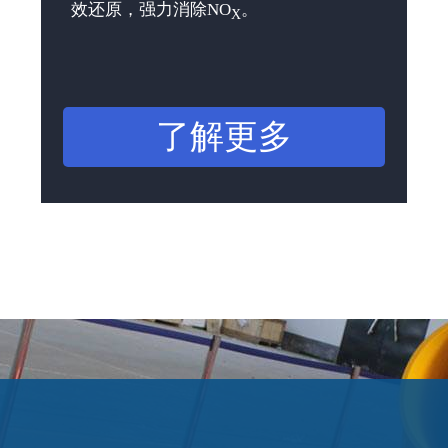
效还原，强力消除NO
。
X
了解更多