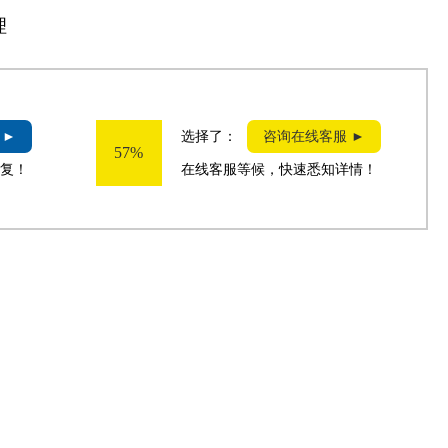
理
 ►
选择了：
咨询在线客服 ►
57%
复！
在线客服等候，快速悉知详情！