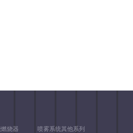
九嶷骄阳第一根案例
能燃烧器
喷雾系统其他系列