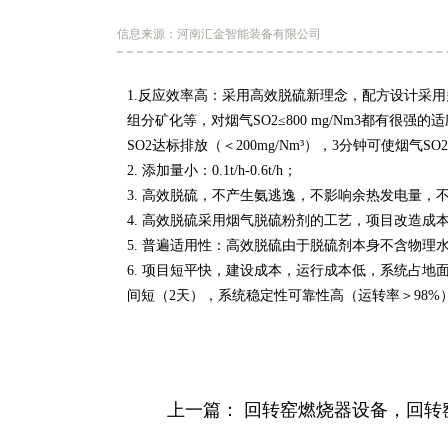
信息来源：河南汇金智能装备有限公司
1.反应效率高：采用高效脱硫新理念，配方设计采
组分矿化等，对烟气SO2≤800 mg/Nm3都有很强
SO2达标排放（＜200mg/Nm³），3分钟可使烟气SO
2. 添加量小：0.1t/h-0.6t/h；
3. 高效脱硫，不产生氨逃逸，不影响余热发电量
4. 高效脱硫采用烟气脱硫粉剂的工艺，项目改造成
5. 普遍适用性：高效脱硫由于脱硫剂本身不含物
6. 项目短平快，建设成本，运行成本低，系统占地面
间短（2天），系统稳定性可靠性高（运转率＞98
上一篇：
回转窑燃烧器设备，回转