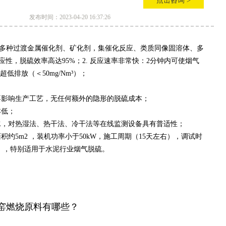
点击咨询 >
发布时间：2023-04-20 16:37:26
用多种过渡金属催化剂、矿化剂，集催化反应、类质同像固溶体、多
的适应性，脱硫效率高达95%；2. 反应速率非常快：2分钟内可使烟气
2超低排放（＜50mg/Nm³）；
，不影响生产工艺，无任何额外的隐形的脱硫成本；
本低；
理水，对热湿法、热干法、冷干法等在线监测设备具有普适性；
积约5m2 ，装机功率小于50kW，施工周期（15天左右），调试时
%），特别适用于水泥行业烟气脱硫。
窑燃烧原料有哪些？