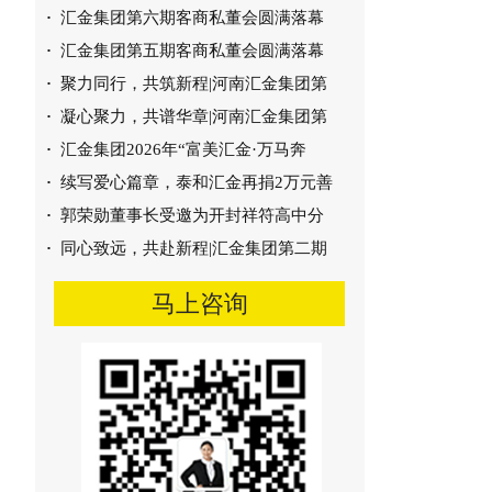
·
汇金集团第六期客商私董会圆满落幕
枣庄市沃丰烟气脱硝技术
·
汇金集团第五期客商私董会圆满落幕
·
聚力同行，共筑新程|河南汇金集团第
·
凝心聚力，共谱华章|河南汇金集团第
·
汇金集团2026年“富美汇金·万马奔
·
续写爱心篇章，泰和汇金再捐2万元善
·
郭荣勋董事长受邀为开封祥符高中分
·
同心致远，共赴新程|汇金集团第二期
马上咨询
平泉冀东烟气脱硝技术