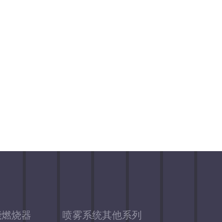
孟电第一根燃烧器案例
孟电第二根燃烧器案例
能燃烧器
喷雾系统其他系列