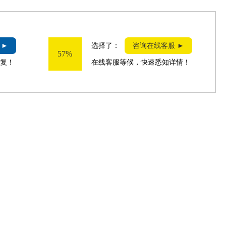
 ►
选择了：
咨询在线客服 ►
57%
复！
在线客服等候，快速悉知详情！