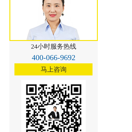
24小时服务热线
400-066-9692
成县祁连山烟气脱硝技术
马上咨询
青铜峡水泥烟气脱硝技术